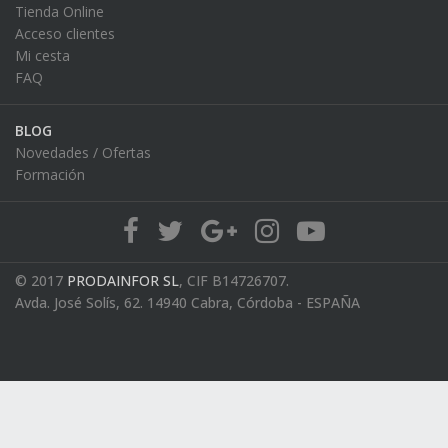
Tienda Online
Acceso clientes
Mi cesta
FAQ
BLOG
Novedades / Ofertas
Formación
© 2017
PRODAINFOR SL
, CIF B14726707.
Avda. José Solís, 62. 14940 Cabra, Córdoba - ESPAÑA