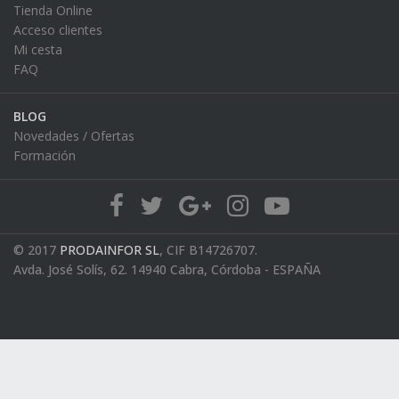
Tienda Online
Acceso clientes
Mi cesta
FAQ
BLOG
Novedades / Ofertas
Formación
© 2017
PRODAINFOR SL
, CIF B14726707.
Avda. José Solís, 62. 14940 Cabra, Córdoba - ESPAÑA