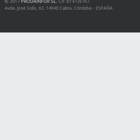
© 2017
PRODAINFOR SL
, CIF B14726707.
Avda. José Solís, 62. 14940 Cabra, Córdoba - ESPAÑA