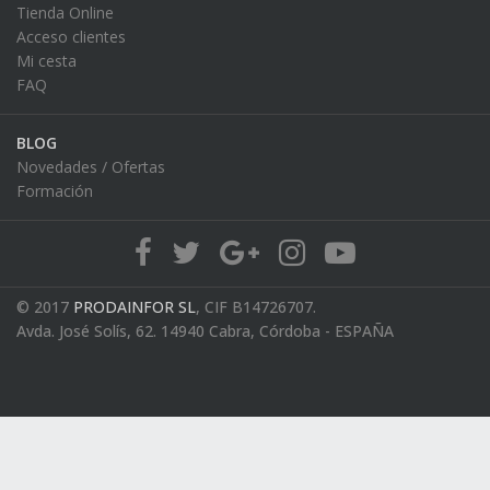
Tienda Online
Acceso clientes
Mi cesta
FAQ
BLOG
Novedades / Ofertas
Formación
© 2017
PRODAINFOR SL
, CIF B14726707.
Avda. José Solís, 62. 14940 Cabra, Córdoba - ESPAÑA