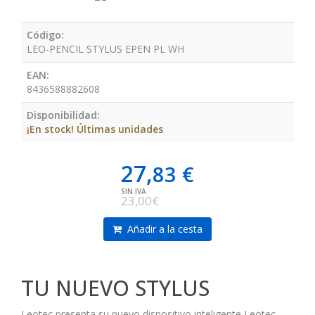
Código:
LEO-PENCIL STYLUS EPEN PL WH
EAN:
8436588882608
Disponibilidad:
¡En stock! Últimas unidades
27,
83 €
SIN IVA
23,00€
Añadir a la cesta
TU NUEVO STYLUS
Leotec presenta su nuevo dispositivo inteligente Leotec