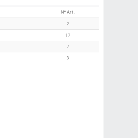
Nº Art.
2
17
7
3