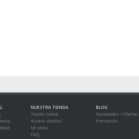
L
NUESTRA TIENDA
BLOG
g
Tienda Online
Novedades / Ofertas
ancia
Acceso clientes
Formación
alidad
Mi cesta
FAQ