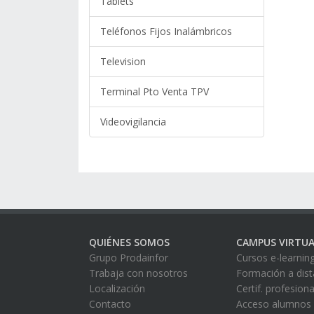
Tablets
Teléfonos Fijos Inalámbricos
Television
Terminal Pto Venta TPV
Videovigilancia
QUIÉNES SOMOS
CAMPUS VIRTUA
Grupo Prodainfor
Cursos e-learnin
Trabaja con nosotros
Formación a dist
Localización
Certif. profesion
Contacto
Acceso alumnos