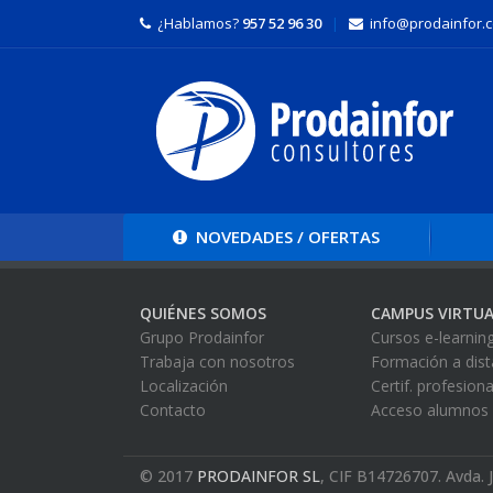
¿Hablamos?
957 52 96 30
|
info@prodainfor.
NOVEDADES /
OFERTAS
QUIÉNES SOMOS
CAMPUS VIRTUA
Grupo Prodainfor
Cursos e-learnin
Trabaja con nosotros
Formación a dist
Localización
Certif. profesion
Contacto
Acceso alumnos
© 2017
PRODAINFOR SL
, CIF B14726707.
Avda. 