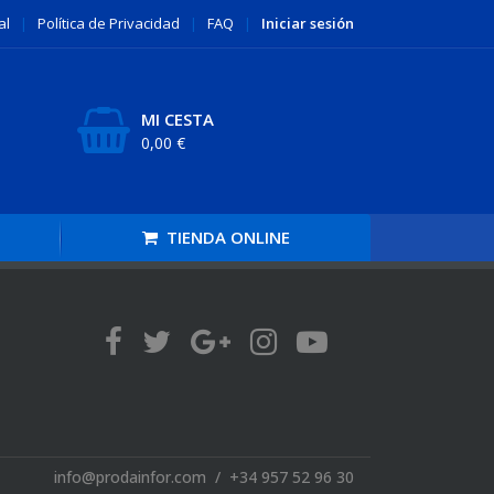
al
|
Política de
Privacidad
|
FAQ
|
Iniciar sesión
MI CESTA
0,00
€
TIENDA
ONLINE
info@prodainfor.com / +34 957 52 96 30