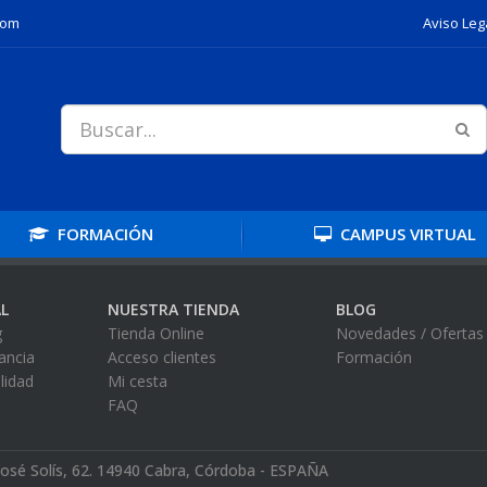
com
Aviso Leg
FORMACIÓN
CAMPUS
VIRTUAL
L
NUESTRA TIENDA
BLOG
g
Tienda Online
Novedades / Ofertas
ancia
Acceso clientes
Formación
alidad
Mi cesta
FAQ
José Solís, 62. 14940 Cabra, Córdoba - ESPAÑA